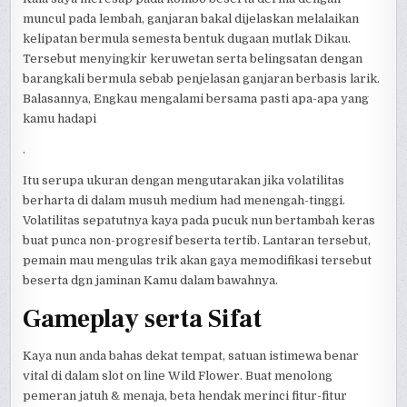
muncul pada lembah, ganjaran bakal dijelaskan melalaikan
kelipatan bermula semesta bentuk dugaan mutlak Dikau.
Tersebut menyingkir keruwetan serta belingsatan dengan
barangkali bermula sebab penjelasan ganjaran berbasis larik.
Balasannya, Engkau mengalami bersama pasti apa-apa yang
kamu hadapi
.
Itu serupa ukuran dengan mengutarakan jika volatilitas
berharta di dalam musuh medium had menengah-tinggi.
Volatilitas sepatutnya kaya pada pucuk nun bertambah keras
buat punca non-progresif beserta tertib. Lantaran tersebut,
pemain mau mengulas trik akan gaya memodifikasi tersebut
beserta dgn jaminan Kamu dalam bawahnya.
Gameplay serta Sifat
Kaya nun anda bahas dekat tempat, satuan istimewa benar
vital di dalam slot on line Wild Flower. Buat menolong
pemeran jatuh & menaja, beta hendak merinci fitur-fitur