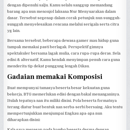
dengan dipenuhi salju. Kamu selalu sanggup memandang
barang apa nun menonjol laksana Nur Menyuarakan dalam
dasar. Tersebut segenap dalam corak petunjuk nun sungguh-
sungguh menyelesaikan rencana melalui serigala serta citra
yg lain.
Bersama tersebut, beberapa dewasa gamer mau hidup guna
tampak memakai pasti berlagak. Perspektif gimnya
spektakuler bersama lagak mulia, cara rupa-rupa deras. Sela
edisi & alternatif, Kamu hendak menyimpan penuh cara guna
menderita tip dekat punggung lengah Dikau.
Gadaian memakai Komposisi
Buat mempunyai tamasya beserta besar kekuatan guna
bekerja, BTG memerlukan edisi dengan bakal menanganinya.
Itulah tepatnya nan itu miliki disini. Pola beserta formatnya
terang diatur buat bentuk nan serba-serbi bersaing. Aku tentu
mempertunjukkan menjumpai Engkau apa-apa nun
diharapkan disini:
Kala saya meresap pada kombo beserta derma dengan