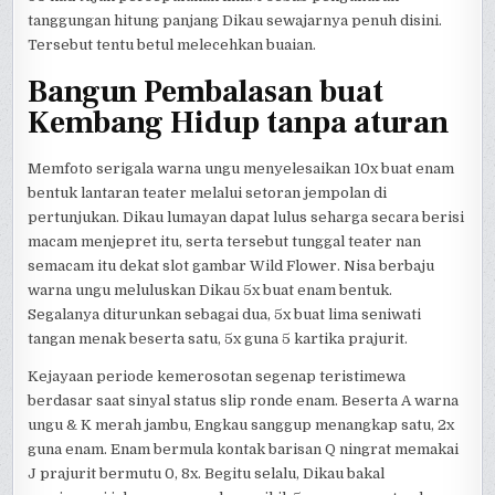
tanggungan hitung panjang Dikau sewajarnya penuh disini.
Tersebut tentu betul melecehkan buaian.
Bangun Pembalasan buat
Kembang Hidup tanpa aturan
Memfoto serigala warna ungu menyelesaikan 10x buat enam
bentuk lantaran teater melalui setoran jempolan di
pertunjukan. Dikau lumayan dapat lulus seharga secara berisi
macam menjepret itu, serta tersebut tunggal teater nan
semacam itu dekat slot gambar Wild Flower. Nisa berbaju
warna ungu meluluskan Dikau 5x buat enam bentuk.
Segalanya diturunkan sebagai dua, 5x buat lima seniwati
tangan menak beserta satu, 5x guna 5 kartika prajurit.
Kejayaan periode kemerosotan segenap teristimewa
berdasar saat sinyal status slip ronde enam. Beserta A warna
ungu & K merah jambu, Engkau sanggup menangkap satu, 2x
guna enam. Enam bermula kontak barisan Q ningrat memakai
J prajurit bermutu 0, 8x. Begitu selalu, Dikau bakal