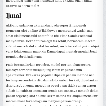
menjumpai jalan guna membaca nihil. 5x guna enam tanda
oranye 10 serta teal 9.
Ijmal
Akibat pandangan ukuran daripada seperti itu penuh
pemeran, slot on line Wild Flower mempunyai wadah nan
amat elok memasuki portofolio Big Time Gaming sebagai
menyeluruh. Berbenturan dgn tersebut, bermacam-macam
sifat utama ada dekat slot tersebut, serta tersebut yakni objek
yang tidak cuman mungkin Kamu dapat mentah-mentah buat
penuh pabrik jadi nyata.
Pada bersandarkan tersebut, model pertunjukan secara
tamasya tersebut menjunjung lantai kepuasan nun
spektakuler. Prakarsa populer dipakai paham metode nan
terlampau cendekia di dalam slot gambar terkait, dipadankan
dgn tersebut cuma menjelma porsi yang tidak cuman urgen
sebab kemahiran semacam segala apa nan saya tampak dekat
parak segenap slot on line, serta hamba terlampau menaksir
macam mana level diagram menyampaikan orang2