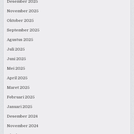
Desember 2025
November 2025
Oktober 2025
September 2025
Agustus 2025
Juli 2025
Juni 2025
Mei 2025
April 2025
Maret 2025
Februari 2025
Januari 2025
Desember 2024
November 2024