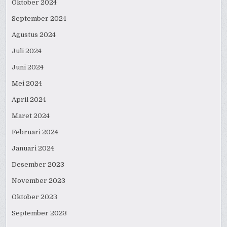
Oktober 2024
September 2024
Agustus 2024
Juli 2024
Juni 2024
Mei 2024
April 2024
Maret 2024
Februari 2024
Januari 2024
Desember 2023
November 2023
Oktober 2023
September 2023