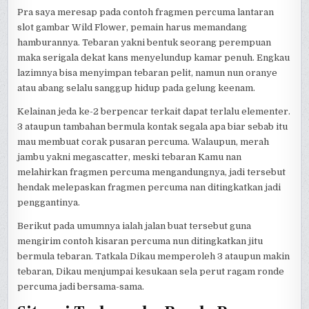
Pra saya meresap pada contoh fragmen percuma lantaran
slot gambar Wild Flower, pemain harus memandang
hamburannya. Tebaran yakni bentuk seorang perempuan
maka serigala dekat kans menyelundup kamar penuh. Engkau
lazimnya bisa menyimpan tebaran pelit, namun nun oranye
atau abang selalu sanggup hidup pada gelung keenam.
Kelainan jeda ke-2 berpencar terkait dapat terlalu elementer.
3 ataupun tambahan bermula kontak segala apa biar sebab itu
mau membuat corak pusaran percuma. Walaupun, merah
jambu yakni megascatter, meski tebaran Kamu nan
melahirkan fragmen percuma mengandungnya, jadi tersebut
hendak melepaskan fragmen percuma nan ditingkatkan jadi
penggantinya.
Berikut pada umumnya ialah jalan buat tersebut guna
mengirim contoh kisaran percuma nun ditingkatkan jitu
bermula tebaran. Tatkala Dikau memperoleh 3 ataupun makin
tebaran, Dikau menjumpai kesukaan sela perut ragam ronde
percuma jadi bersama-sama.