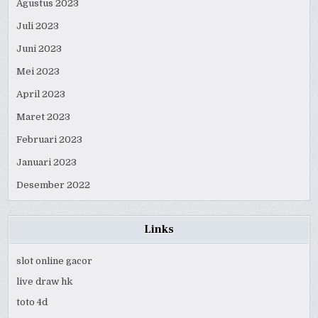
Agustus 2023
Juli 2023
Juni 2023
Mei 2023
April 2023
Maret 2023
Februari 2023
Januari 2023
Desember 2022
Links
slot online gacor
live draw hk
toto 4d