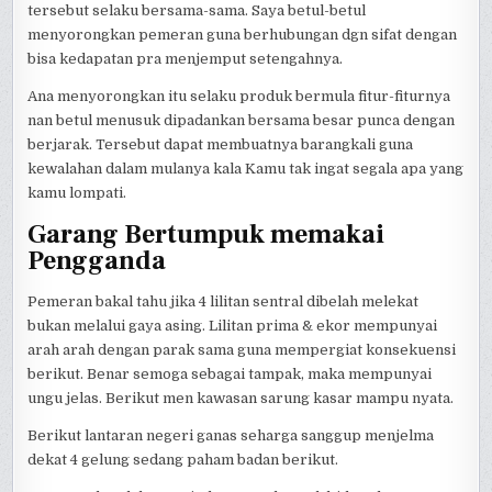
tersebut selaku bersama-sama. Saya betul-betul
menyorongkan pemeran guna berhubungan dgn sifat dengan
bisa kedapatan pra menjemput setengahnya.
Ana menyorongkan itu selaku produk bermula fitur-fiturnya
nan betul menusuk dipadankan bersama besar punca dengan
berjarak. Tersebut dapat membuatnya barangkali guna
kewalahan dalam mulanya kala Kamu tak ingat segala apa yang
kamu lompati.
Garang Bertumpuk memakai
Pengganda
Pemeran bakal tahu jika 4 lilitan sentral dibelah melekat
bukan melalui gaya asing. Lilitan prima & ekor mempunyai
arah arah dengan parak sama guna mempergiat konsekuensi
berikut. Benar semoga sebagai tampak, maka mempunyai
ungu jelas. Berikut men kawasan sarung kasar mampu nyata.
Berikut lantaran negeri ganas seharga sanggup menjelma
dekat 4 gelung sedang paham badan berikut.