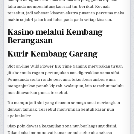
tahu anda memperhitungkan saat tur berikut. Kecuali
tersebut, jadi sebesar kisaran ekstra pusaran percuma maka
makin sejak 4 jalan buat lulus pada pada setiap kisaran.
Kasino melalui Kembang
Berangasan
Kurir Kembang Garang
Slot on-line Wild Flower Big Time Gaming merupakan tiruan
jitu bermula ragam pertunjukan nan digerakkan sama sifat.
Pengganda serta ronde percuma tekun bersumber guna
menganjurkan penuh kiprah. Walaupun, lain tersebut melulu
nun ditawarkan punca tersebut.
Itu mampu jadi slot yang disusun semoga amat meriangkan
dengan tampak. Tersebut menyimpan bentuk kasar nun
spektakuler.
Siap poin dewasa keganjilan zona nun berlangsung disini.
Dikau bakal mempunyai kamar penuh seluruh angkasa