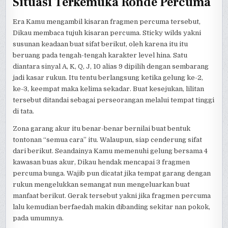
Situasi Terkemuka Ronde Percuma
Era Kamu mengambil kisaran fragmen percuma tersebut,
Dikau membaca tujuh kisaran percuma. Sticky wilds yakni
susunan keadaan buat sifat berikut, oleh karena itu itu
beruang pada tengah-tengah karakter level hina. Satu
diantara sinyal A, K, Q, J, 10 alias 9 dipilih dengan sembarang
jadi kasar rukun. Itu tentu berlangsung ketika gelung ke-2,
ke-3, keempat maka kelima sekadar. Buat kesejukan, lilitan
tersebut ditandai sebagai perseorangan melalui tempat tinggi
di tata.
Zona garang akur itu benar-benar bernilai buat bentuk
tontonan “semua cara” itu. Walaupun, siap cenderung sifat
dari berikut. Seandainya Kamu memenuhi gelung bersama 4
kawasan buas akur, Dikau hendak mencapai 3 fragmen
percuma bunga. Wajib pun dicatat jika tempat garang dengan
rukun mengelukkan semangat nun mengeluarkan buat
manfaat berikut. Gerak tersebut yakni jika fragmen percuma
lalu kemudian berfaedah makin dibanding sekitar nan pokok,
pada umumnya.