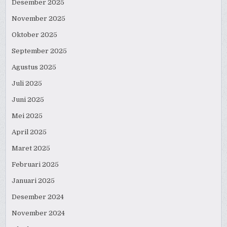
Desember 2025
November 2025
Oktober 2025
September 2025
Agustus 2025
Juli 2025
Juni 2025
Mei 2025
April 2025
Maret 2025
Februari 2025
Januari 2025
Desember 2024
November 2024