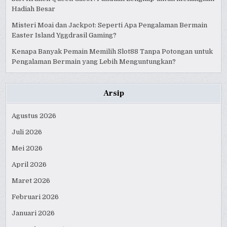
Hadiah Besar
Misteri Moai dan Jackpot: Seperti Apa Pengalaman Bermain
Easter Island Yggdrasil Gaming?
Kenapa Banyak Pemain Memilih Slot88 Tanpa Potongan untuk
Pengalaman Bermain yang Lebih Menguntungkan?
Arsip
Agustus 2026
Juli 2026
Mei 2026
April 2026
Maret 2026
Februari 2026
Januari 2026