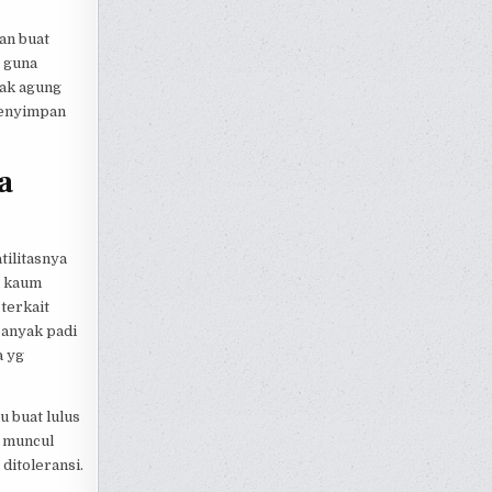
an buat
 guna
yak agung
menyimpan
a
tilitasnya
n kaum
terkait
banyak padi
a yg
u buat lulus
i muncul
ditoleransi.