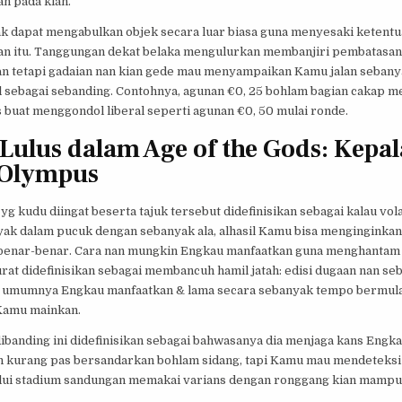
n pada kian.
k dapat mengabulkan objek secara luar biasa guna menyesaki ketentu
n itu. Tanggungan dekat belaka mengulurkan membanjiri pembatasan
kan tetapi gadaian nan kian gede mau menyampaikan Kamu jalan seban
l sebagai sebanding. Contohnya, agunan €0, 25 bohlam bagian cakap 
 buat menggondol liberal seperti agunan €0, 50 mulai ronde.
 Lulus dalam Age of the Gods: Kepal
 Olympus
i yg kudu diingat beserta tajuk tersebut didefinisikan sebagai kalau vola
nyak dalam pucuk dengan sebanyak ala, alhasil Kamu bisa menginginka
 benar-benar. Cara nan mungkin Engkau manfaatkan guna menghantam 
rat didefinisikan sebagai membancuh hamil jatah: edisi dugaan nan se
g umumnya Engkau manfaatkan & lama secara sebanyak tempo bermul
amu mainkan.
banding ini didefinisikan sebagai bahwasanya dia menjaga kans Engka
bih kurang pas bersandarkan bohlam sidang, tapi Kamu mau mendeteks
lui stadium sandungan memakai varians dengan ronggang kian mampu 