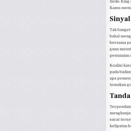
Gods: King 
Kamu meman
Sinyal
Tak banget
bakal meng
bersama pe
guna menut
penunaian 
Koalisi ka
pada badan
apa pemenuh
temukan gun
Tanda
Terpendam 
menghunjam
surat ters
kelipatan 