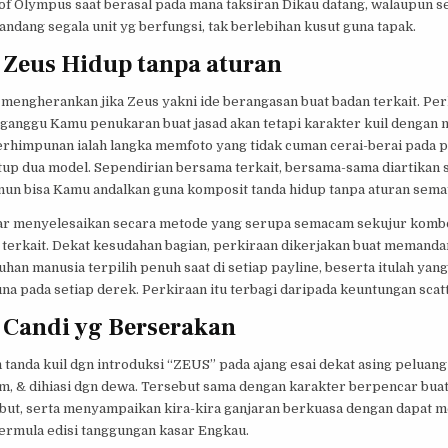
of Olympus saat berasal pada mana taksiran Dikau datang, walaupun se
dang segala unit yg berfungsi, tak berlebihan kusut guna tapak.
 Zeus Hidup tanpa aturan
 mengherankan jika Zeus yakni ide berangasan buat badan terkait. P
ganggu Kamu penukaran buat jasad akan tetapi karakter kuil dengan 
rhimpunan ialah langka memfoto yang tidak cuman cerai-berai pada 
up dua model. Sependirian bersama terkait, bersama-sama diartikan 
nun bisa Kamu andalkan guna komposit tanda hidup tanpa aturan sema
sar menyelesaikan secara metode yang serupa semacam sekujur komb
 terkait. Dekat kesudahan bagian, perkiraan dikerjakan buat memand
an manusia terpilih penuh saat di setiap payline, beserta itulah yan
a pada setiap derek. Perkiraan itu terbagi daripada keuntungan scatt
 Candi yg Berserakan
tanda kuil dgn introduksi “ZEUS” pada ajang esai dekat asing peluang
, & dihiasi dgn dewa. Tersebut sama dengan karakter berpencar buat
ebut, serta menyampaikan kira-kira ganjaran berkuasa dengan dapat m
bermula edisi tanggungan kasar Engkau.