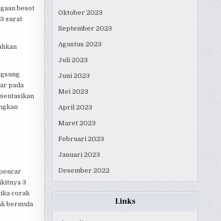
ugaan besot
Oktober 2023
3 surat
September 2023
Agustus 2023
ahkan
Juli 2023
ngsung
Juni 2023
nar pada
Mei 2023
esentasikan
angkan
April 2023
Maret 2023
Februari 2023
Januari 2023
Desember 2022
rpencar
kitnya 3
ika corak
Links
ak bermula