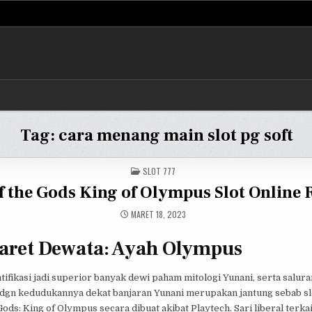
Tag:
cara menang main slot pg soft
POSTED
SLOT 777
IN
f the Gods King of Olympus Slot Online 
MARET 18, 2023
aret Dewata: Ayah Olympus
tifikasi jadi superior banyak dewi paham mitologi Yunani, serta salura
 dgn kedudukannya dekat banjaran Yunani merupakan jantung sebab s
Gods: King of Olympus secara dibuat akibat Playtech. Sari liberal terkai