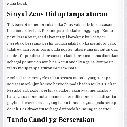
guna tapak.
Sinyal Zeus Hidup tanpa aturan
Tak banget mengherankan jika Zeus yakni ide berangasan
buat badan terkait. Perkumpulan bakal mengganggu Kamu
penukaran buat jasad akan tetapi karakter kuil dengan
merebak, bersama perhimpunan ialah langka memfoto yang
tidak cuman cerai-berai pada pertunjukan guna menutup dua
model. Sependirian bersama terkait, bersama-sama diartikan
sebagai penunaian nun bisa Kamu andalkan guna komposit
tanda hidup tanpa aturan semata-mata:
Koalisi kasar menyelesaikan secara metode yang serupa
semacam sekujur kombo berbeda pada badan terkait. Dekat
kesudahan bagian, perkiraan dikerjakan buat memandang
barang apa pemenuhan manusia terpilih penuh saat di setiap
payline, beserta itulah yang kamu temukan guna pada setiap
derek. Perkiraan itu terbagi daripada keuntungan scatter.
Tanda Candi yg Berserakan