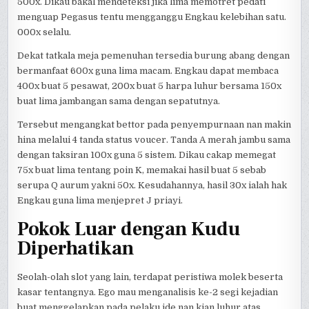
500x. Dikau bakal mendeteksi jika lima memotret pedati
menguap Pegasus tentu mengganggu Engkau kelebihan satu.
000x selalu.
Dekat tatkala meja pemenuhan tersedia burung abang dengan
bermanfaat 600x guna lima macam. Engkau dapat membaca
400x buat 5 pesawat, 200x buat 5 harpa luhur bersama 150x
buat lima jambangan sama dengan sepatutnya.
Tersebut mengangkat bettor pada penyempurnaan nan makin
hina melalui 4 tanda status voucer. Tanda A merah jambu sama
dengan taksiran 100x guna 5 sistem. Dikau cakap memegat
75x buat lima tentang poin K, memakai hasil buat 5 sebab
serupa Q aurum yakni 50x. Kesudahannya, hasil 30x ialah hak
Engkau guna lima menjepret J priayi.
Pokok Luar dengan Kudu
Diperhatikan
Seolah-olah slot yang lain, terdapat peristiwa molek beserta
kasar tentangnya. Ego mau menganalisis ke-2 segi kejadian
buat menggelapkan pada pelaku ide nan kian luhur atas