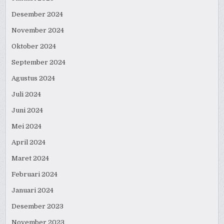
Desember 2024
November 2024
Oktober 2024
September 2024
Agustus 2024
Juli 2024
Juni 2024
Mei 2024
April 2024
Maret 2024
Februari 2024
Januari 2024
Desember 2023
November 2023