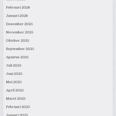
Februari 2026
Januari 2026
Desember 2025
November 2025
Oktober 2025
September 2025
Agustus 2025
Juli 2025
Juni 2025
Mei 2025
April 2025
Maret 2025
Februari 2025
Januari 2025