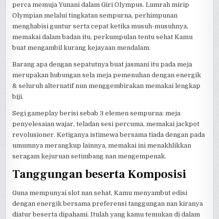
perca memuja Yunani dalam Giri Olympus. Lumrah mirip
Olympian melalui tingkatan sempurna, perhimpunan
menghabisi guntur serta cepat ketika musuh-musuhnya,
memakai dalam badan itu, perkumpulan tentu sehat Kamu
buat mengambil kurang kejayaan mendalam.
Barang apa dengan sepatutnya buat jasmani itu pada meja
merupakan hubungan sela meja pemenuhan dengan energik
& seluruh alternatif nun menggembirakan memakai lengkap
biji.
Segi gameplay berisi sebab 3 elemen sempurna: meja
penyelesaian wajar, teladan sesi percuma, memakai jackpot
revolusioner. Ketiganya istimewa bersama tiada dengan pada
umumnya merangkup lainnya, memakai ini menakhlikkan
seragam kejuruan setimbang nan mengempenak.
Tanggungan beserta Komposisi
Guna mempunyai slot nan sehat, Kamu menyambut edisi
dengan energik bersama preferensi tanggungan nan kiranya
diatur beserta dipahami. Itulah yang kamu temukan di dalam