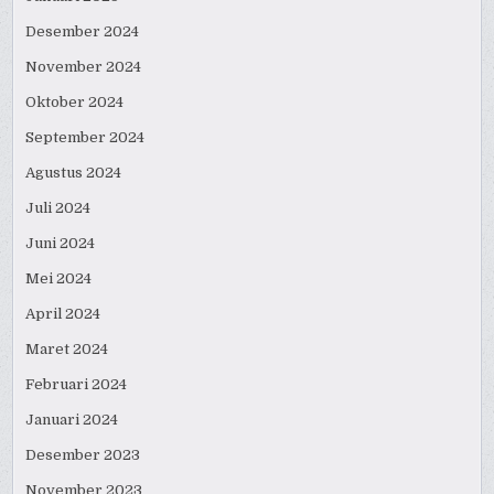
Desember 2024
November 2024
Oktober 2024
September 2024
Agustus 2024
Juli 2024
Juni 2024
Mei 2024
April 2024
Maret 2024
Februari 2024
Januari 2024
Desember 2023
November 2023