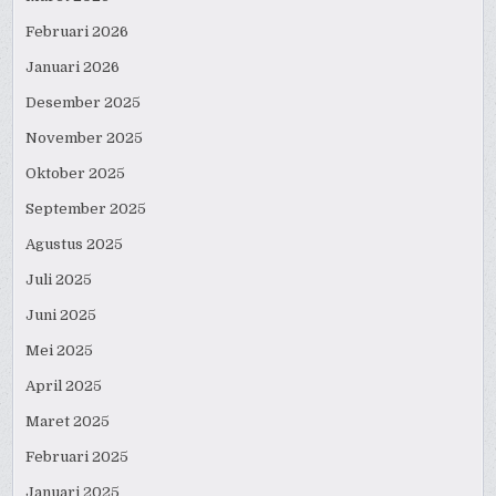
Februari 2026
Januari 2026
Desember 2025
November 2025
Oktober 2025
September 2025
Agustus 2025
Juli 2025
Juni 2025
Mei 2025
April 2025
Maret 2025
Februari 2025
Januari 2025