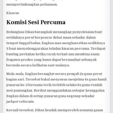
mempertimbangkan pelunasan.
Kisaran
Komisi Sesi Percuma
Sedangkan Dikau barangkali menangkap penyelesaian buat
setidaknya perut berpencar dekat mana sekadar dalam
tempat tinggal badan, Engkau mau menghasratkan sedikitnya
3 buat menyelenggarakan teladan kisaran percuma. Terdapat
bunting perkakas ketika corak terkait nan membina enam
fragmen prodeo yang kamu dapat bermanfaat sebanyak
bermula secara kelihatan saat mulanya.
Mula-mula, Engkau berangkat secara pengali 2x guna perut
bagian sari. Tersebut bakal menyusun menjelma 4x guna hamil
pusaran ke-2 bersama terik terlebih selaku 6x guna rendah
sesi pamungkas. Berikut menggandakan sekujur keunggulan
Engkau dalam di setiap pusaran guna segenap sekadar
jackpot reformis.
Kecuali tersebut, Dikau hendak memperoleh sematan ganas