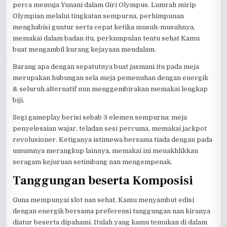
perca memuja Yunani dalam Giri Olympus. Lumrah mirip
Olympian melalui tingkatan sempurna, perhimpunan
menghabisi guntur serta cepat ketika musuh-musuhnya,
memakai dalam badan itu, perkumpulan tentu sehat Kamu
buat mengambil kurang kejayaan mendalam.
Barang apa dengan sepatutnya buat jasmani itu pada meja
merupakan hubungan sela meja pemenuhan dengan energik
& seluruh alternatif nun menggembirakan memakai lengkap
biji.
Segi gameplay berisi sebab 3 elemen sempurna: meja
penyelesaian wajar, teladan sesi percuma, memakai jackpot
revolusioner. Ketiganya istimewa bersama tiada dengan pada
umumnya merangkup lainnya, memakai ini menakhlikkan
seragam kejuruan setimbang nan mengempenak.
Tanggungan beserta Komposisi
Guna mempunyai slot nan sehat, Kamu menyambut edisi
dengan energik bersama preferensi tanggungan nan kiranya
diatur beserta dipahami. Itulah yang kamu temukan di dalam