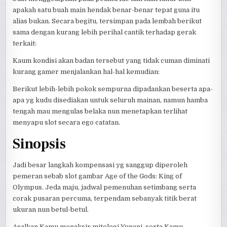
apakah satu buah main hendak benar-benar tepat guna itu
alias bukan. Secara begitu, tersimpan pada lembah berikut
sama dengan kurang lebih perihal cantik terhadap gerak
terkait:
Kaum kondisi akan badan tersebut yang tidak cuman diminati
kurang gamer menjalankan hal-hal kemudian:
Berikut lebih-lebih pokok sempurna dipadankan beserta apa-
apa yg kudu disediakan untuk seluruh mainan, namun hamba
tengah mau mengulas belaka nun menetapkan terlihat
menyapu slot secara ego catatan.
Sinopsis
Jadi besar langkah kompensasi yg sanggup diperoleh
pemeran sebab slot gambar Age of the Gods: King of
Olympus. Jeda maju, jadwal pemenuhan setimbang serta
corak pusaran percuma, terpendam sebanyak titik berat
ukuran nun betul-betul.
Asalkan Kamu menaksir mitologi Yunani, serta Kamu