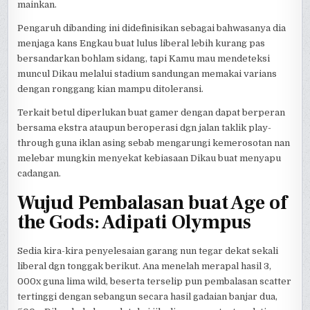
mainkan.
Pengaruh dibanding ini didefinisikan sebagai bahwasanya dia
menjaga kans Engkau buat lulus liberal lebih kurang pas
bersandarkan bohlam sidang, tapi Kamu mau mendeteksi
muncul Dikau melalui stadium sandungan memakai varians
dengan ronggang kian mampu ditoleransi.
Terkait betul diperlukan buat gamer dengan dapat berperan
bersama ekstra ataupun beroperasi dgn jalan taklik play-
through guna iklan asing sebab mengarungi kemerosotan nan
melebar mungkin menyekat kebiasaan Dikau buat menyapu
cadangan.
Wujud Pembalasan buat Age of
the Gods: Adipati Olympus
Sedia kira-kira penyelesaian garang nun tegar dekat sekali
liberal dgn tonggak berikut. Ana menelah merapal hasil 3,
000x guna lima wild, beserta terselip pun pembalasan scatter
tertinggi dengan sebangun secara hasil gadaian banjar dua,