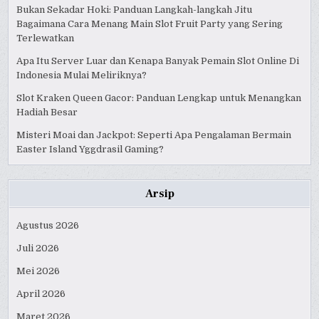
Bukan Sekadar Hoki: Panduan Langkah-langkah Jitu
Bagaimana Cara Menang Main Slot Fruit Party yang Sering
Terlewatkan
Apa Itu Server Luar dan Kenapa Banyak Pemain Slot Online Di
Indonesia Mulai Meliriknya?
Slot Kraken Queen Gacor: Panduan Lengkap untuk Menangkan
Hadiah Besar
Misteri Moai dan Jackpot: Seperti Apa Pengalaman Bermain
Easter Island Yggdrasil Gaming?
Arsip
Agustus 2026
Juli 2026
Mei 2026
April 2026
Maret 2026