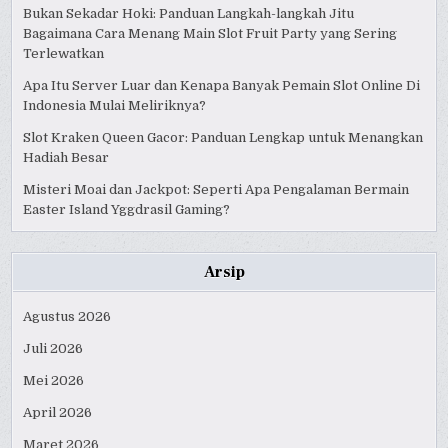
Bukan Sekadar Hoki: Panduan Langkah-langkah Jitu
Bagaimana Cara Menang Main Slot Fruit Party yang Sering
Terlewatkan
Apa Itu Server Luar dan Kenapa Banyak Pemain Slot Online Di
Indonesia Mulai Meliriknya?
Slot Kraken Queen Gacor: Panduan Lengkap untuk Menangkan
Hadiah Besar
Misteri Moai dan Jackpot: Seperti Apa Pengalaman Bermain
Easter Island Yggdrasil Gaming?
Arsip
Agustus 2026
Juli 2026
Mei 2026
April 2026
Maret 2026