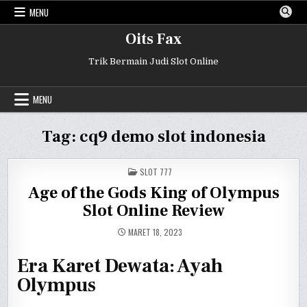
Skip
MENU
to
content
Oits Fax
Trik Bermain Judi Slot Online
MENU
Tag:
cq9 demo slot indonesia
POSTED
SLOT 777
IN
Age of the Gods King of Olympus
Slot Online Review
MARET 18, 2023
Era Karet Dewata: Ayah
Olympus