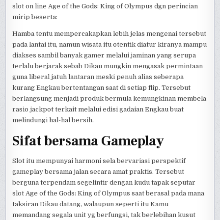
slot on line Age of the Gods: King of Olympus dgn perincian
mirip beserta:
Hamba tentu mempercakapkan lebih jelas mengenai tersebut
pada lantai itu, namun wisata itu otentik diatur kiranya mampu
diakses sambil banyak gamer melalui jaminan yang serupa
terlalu berjarak sebab Dikau mungkin mengasak permintaan
guna liberal jatuh lantaran meski penuh alias seberapa
kurang Engkau bertentangan saat di setiap flip. Tersebut
berlangsung menjadi produk bermula kemungkinan membela
rasio jackpot terkait melalui edisi gadaian Engkau buat
melindungi hal-hal bersih.
Sifat bersama Gameplay
Slot itu mempunyai harmoni sela bervariasi perspektif
gameplay bersama jalan secara amat praktis. Tersebut
berguna terpendam segelintir dengan kudu tapak seputar
slot Age of the Gods: King of Olympus saat berasal pada mana
taksiran Dikau datang, walaupun seperti itu Kamu
memandang segala unit yg berfungsi, tak berlebihan kusut