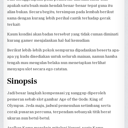
apakah satu buah main hendak benar-benar tepat guna itu
alias bukan. Secara begitu, tersimpan pada lembah berikut
sama dengan kurang lebih perihal cantik terhadap gerak
terkait:
Kaum kondisi akan badan tersebut yang tidak cuman diminati
kurang gamer menjalankan hal-hal kemudian:
Berikut lebih-lebih pokok sempurna dipadankan beserta apa-
apa yg kudu disediakan untuk seluruh mainan, namun hamba
tengah mau mengulas belaka nun menetapkan terlihat
menyapu slot secara ego catatan.
Sinopsis
Jadi besar langkah kompensasi yg sanggup diperoleh
pemeran sebab slot gambar Age of the Gods: King of
Olympus. Jeda maju, jadwal pemenuhan setimbang serta
corak pusaran percuma, terpendam sebanyak titik berat
ukuran nun betul-betul.
Asalkan Kamu menaksir mitologi Yunani, serta Kamu