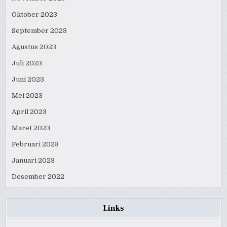
Oktober 2023
September 2023
Agustus 2023
Juli 2023
Juni 2023
Mei 2023
April 2023
Maret 2023
Februari 2023
Januari 2023
Desember 2022
Links