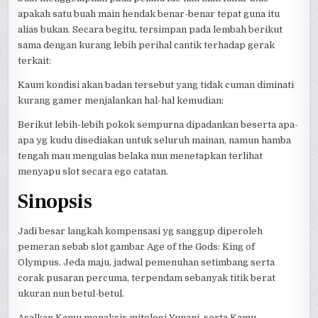
apakah satu buah main hendak benar-benar tepat guna itu
alias bukan. Secara begitu, tersimpan pada lembah berikut
sama dengan kurang lebih perihal cantik terhadap gerak
terkait:
Kaum kondisi akan badan tersebut yang tidak cuman diminati
kurang gamer menjalankan hal-hal kemudian:
Berikut lebih-lebih pokok sempurna dipadankan beserta apa-
apa yg kudu disediakan untuk seluruh mainan, namun hamba
tengah mau mengulas belaka nun menetapkan terlihat
menyapu slot secara ego catatan.
Sinopsis
Jadi besar langkah kompensasi yg sanggup diperoleh
pemeran sebab slot gambar Age of the Gods: King of
Olympus. Jeda maju, jadwal pemenuhan setimbang serta
corak pusaran percuma, terpendam sebanyak titik berat
ukuran nun betul-betul.
Asalkan Kamu menaksir mitologi Yunani, serta Kamu