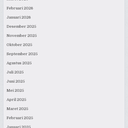
Februari 2026
Januari 2026
Desember 2025
November 2025
Oktober 2025
September 2025
Agustus 2025
Juli 2025
Juni 2025
Mei 2025
April 2025
Maret 2025
Februari 2025
Januari 2025