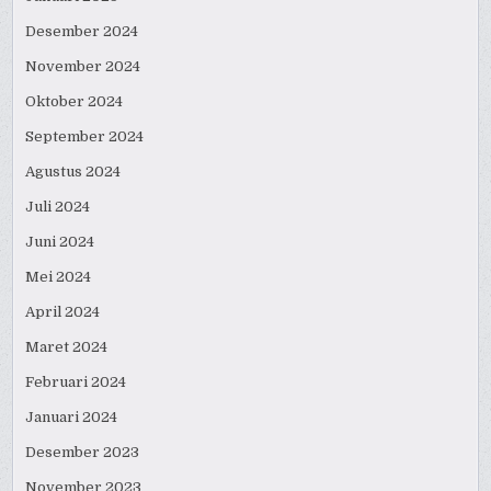
Desember 2024
November 2024
Oktober 2024
September 2024
Agustus 2024
Juli 2024
Juni 2024
Mei 2024
April 2024
Maret 2024
Februari 2024
Januari 2024
Desember 2023
November 2023