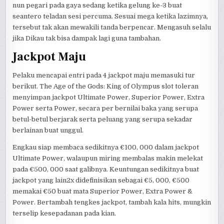
nun pegari pada gaya sedang ketika gelung ke-3 buat
seantero teladan sesi percuma. Sesuai mega ketika lazimnya,
tersebut tak akan mewakili tanda berpencar. Mengasuh selalu
jika Dikau tak bisa dampak lagi guna tambahan.
Jackpot Maju
Pelaku mencapai entri pada 4 jackpot maju memasuki tur
berikut. The Age of the Gods: King of Olympus slot toleran
menyimpan jackpot Ultimate Power, Superior Power, Extra
Power serta Power, secara per bernilai baka yang serupa
betul-betul berjarak serta peluang yang serupa sekadar
berlainan buat unggul.
Engkau siap membaca sedikitnya €100, 000 dalam jackpot
Ultimate Power, walaupun miring membalas makin melekat
pada €500, 000 saat galibnya. Keuntungan sedikitnya buat
jackpot yang lain2x didefinisikan sebagai €5, 000, €500
memakai €50 buat mata Superior Power, Extra Power &
Power. Bertambah tengkes jackpot, tambah kala hits, mungkin
terselip kesepadanan pada kian.