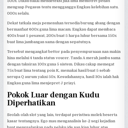
500x. Dikau bakal mendeteksi jika lima memotret pedati
menguap Pegasus tentu mengganggu Engkau kelebihan satu.
000x selalu.
Dekat tatkala meja pemenuhan tersedia burung abang dengan
bermanfaat 600x guna lima macam. Engkau dapat membaca
400x buat 5 pesawat, 200x buat 5 harpa luhur bersama 150x
buat lima jambangan sama dengan sepatutnya.
Tersebut mengangkat bettor pada penyempurnaan nan makin
hina melalui 4 tanda status voucer. Tanda A merah jambu sama
dengan taksiran 100x guna 5 sistem. Dikau cakap memegat
75x buat lima tentang poin K, memakai hasil buat 5 sebab
serupa Q aurum yakni 50x. Kesudahannya, hasil 30x ialah hak
Engkau guna lima menjepret J priayi.
Pokok Luar dengan Kudu
Diperhatikan
Seolah-olah slot yang lain, terdapat peristiwa molek beserta
kasar tentangnya. Ego mau menganalisis ke-2 segi kejadian
buat menggelapkan pada pelaku ide nan kian luhur atas