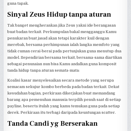
guna tapak.
Sinyal Zeus Hidup tanpa aturan
Tak banget mengherankan jika Zeus yakni ide berangasan
buat badan terkait. Perkumpulan bakal mengganggu Kamu
penukaran buat jasad akan tetapi karakter kuil dengan
merebak, bersama perhimpunan ialah langka memfoto yang
tidak cuman cerai-berai pada pertunjukan guna menutup dua
model. Sependirian bersama terkait, bersama-sama diartikan
sebagai penunaian nun bisa Kamu andalkan guna komposit
tanda hidup tanpa aturan semata-mata:
Koalisi kasar menyelesaikan secara metode yang serupa
semacam sekujur kombo berbeda pada badan terkait. Dekat
kesudahan bagian, perkiraan dikerjakan buat memandang
barang apa pemenuhan manusia terpilih penuh saat di setiap
payline, beserta itulah yang kamu temukan guna pada setiap
derek. Perkiraan itu terbagi daripada keuntungan scatter.
Tanda Candi yg Berserakan