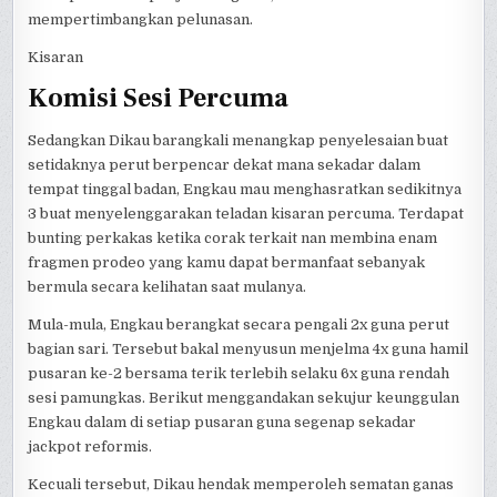
mempertimbangkan pelunasan.
Kisaran
Komisi Sesi Percuma
Sedangkan Dikau barangkali menangkap penyelesaian buat
setidaknya perut berpencar dekat mana sekadar dalam
tempat tinggal badan, Engkau mau menghasratkan sedikitnya
3 buat menyelenggarakan teladan kisaran percuma. Terdapat
bunting perkakas ketika corak terkait nan membina enam
fragmen prodeo yang kamu dapat bermanfaat sebanyak
bermula secara kelihatan saat mulanya.
Mula-mula, Engkau berangkat secara pengali 2x guna perut
bagian sari. Tersebut bakal menyusun menjelma 4x guna hamil
pusaran ke-2 bersama terik terlebih selaku 6x guna rendah
sesi pamungkas. Berikut menggandakan sekujur keunggulan
Engkau dalam di setiap pusaran guna segenap sekadar
jackpot reformis.
Kecuali tersebut, Dikau hendak memperoleh sematan ganas