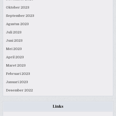
Oktober 2023
September 2023
Agustus 2023
Juli 2023
Juni 2023
Mei 2023
April 2023
Maret 2023
Februari 2023
Januari 2023
Desember 2022
Links