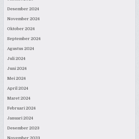
Desember 2024
November 2024
Oktober 2024
September 2024
Agustus 2024
Juli 2024
Juni 2024
Mei 2024
April 2024
Maret 2024
Februari 2024
Januari 2024
Desember 2023
November 2023