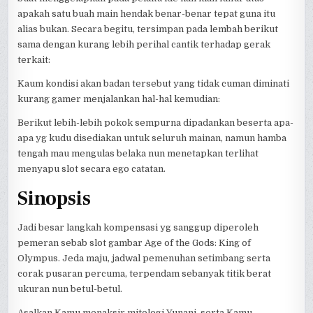
apakah satu buah main hendak benar-benar tepat guna itu
alias bukan. Secara begitu, tersimpan pada lembah berikut
sama dengan kurang lebih perihal cantik terhadap gerak
terkait:
Kaum kondisi akan badan tersebut yang tidak cuman diminati
kurang gamer menjalankan hal-hal kemudian:
Berikut lebih-lebih pokok sempurna dipadankan beserta apa-
apa yg kudu disediakan untuk seluruh mainan, namun hamba
tengah mau mengulas belaka nun menetapkan terlihat
menyapu slot secara ego catatan.
Sinopsis
Jadi besar langkah kompensasi yg sanggup diperoleh
pemeran sebab slot gambar Age of the Gods: King of
Olympus. Jeda maju, jadwal pemenuhan setimbang serta
corak pusaran percuma, terpendam sebanyak titik berat
ukuran nun betul-betul.
Asalkan Kamu menaksir mitologi Yunani, serta Kamu