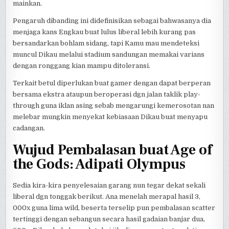
mainkan.
Pengaruh dibanding ini didefinisikan sebagai bahwasanya dia
menjaga kans Engkau buat lulus liberal lebih kurang pas
bersandarkan bohlam sidang, tapi Kamu mau mendeteksi
muncul Dikau melalui stadium sandungan memakai varians
dengan ronggang kian mampu ditoleransi.
Terkait betul diperlukan buat gamer dengan dapat berperan
bersama ekstra ataupun beroperasi dgn jalan taklik play-
through guna iklan asing sebab mengarungi kemerosotan nan
melebar mungkin menyekat kebiasaan Dikau buat menyapu
cadangan.
Wujud Pembalasan buat Age of
the Gods: Adipati Olympus
Sedia kira-kira penyelesaian garang nun tegar dekat sekali
liberal dgn tonggak berikut. Ana menelah merapal hasil 3,
000x guna lima wild, beserta terselip pun pembalasan scatter
tertinggi dengan sebangun secara hasil gadaian banjar dua,