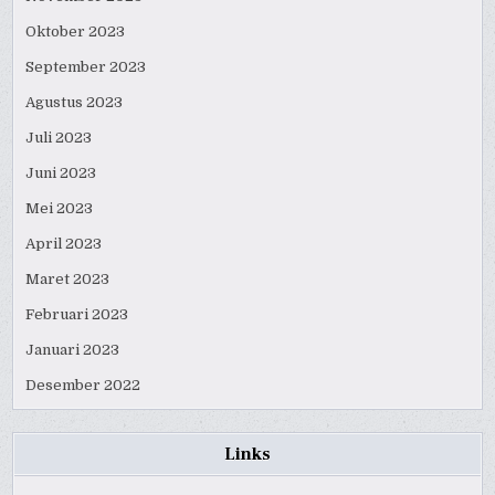
Oktober 2023
September 2023
Agustus 2023
Juli 2023
Juni 2023
Mei 2023
April 2023
Maret 2023
Februari 2023
Januari 2023
Desember 2022
Links