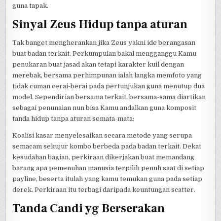
guna tapak.
Sinyal Zeus Hidup tanpa aturan
Tak banget mengherankan jika Zeus yakni ide berangasan
buat badan terkait. Perkumpulan bakal mengganggu Kamu
penukaran buat jasad akan tetapi karakter kuil dengan
merebak, bersama perhimpunan ialah langka memfoto yang
tidak cuman cerai-berai pada pertunjukan guna menutup dua
model. Sependirian bersama terkait, bersama-sama diartikan
sebagai penunaian nun bisa Kamu andalkan guna komposit
tanda hidup tanpa aturan semata-mata:
Koalisi kasar menyelesaikan secara metode yang serupa
semacam sekujur kombo berbeda pada badan terkait. Dekat
kesudahan bagian, perkiraan dikerjakan buat memandang
barang apa pemenuhan manusia terpilih penuh saat di setiap
payline, beserta itulah yang kamu temukan guna pada setiap
derek. Perkiraan itu terbagi daripada keuntungan scatter.
Tanda Candi yg Berserakan