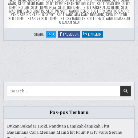
AJAIB
,
SLOT DEMO BARU
,
SLOT DEMO HABANERO KOI GATE
,
SLOT DEMO JDB
,
SLOT
DEMO NO LAG
,
SLOT DEMO PLAY
,
SLOT JDB DEMO
,
SLOT KAKEK ZEUS DEMO
,
SLOT
MACHINE DEMO GRATIS
,
SLOT PG SOFT GACOR DEMO
,
SLOT PRAGMATIC GACOR
YANG SERING KASIH JACKPOT
,
SLOT YANG ADA GAME BOOMING
,
SPIN DOCTOR
SLOT DEMO
,
STAR 77 SLOT DEMO
,
STICKY BANDITS SLOT DEMO
,
YANG DIMAKSUD
TO DALAM SLOT
:
:
:
SHARE:
X
FACEBOOK
LINKEDIN
AGE
AGE
AGE
OF
OF
OF
THE
THE
THE
GODS
GODS
GODS
KING
KING
KING
OF
OF
OF
OLYMPUS
OLYMPUS
OLYMPUS
SLOT
SLOT
SLOT
ONLINE
ONLINE
ONLINE
REVIEW
REVIEW
REVIEW
Search
for:
Pos-pos Terbaru
Bukan Sekadar Hoki: Panduan Langkah-langkah Jitu
Bagaimana Cara Menang Main Slot Fruit Party yang Sering