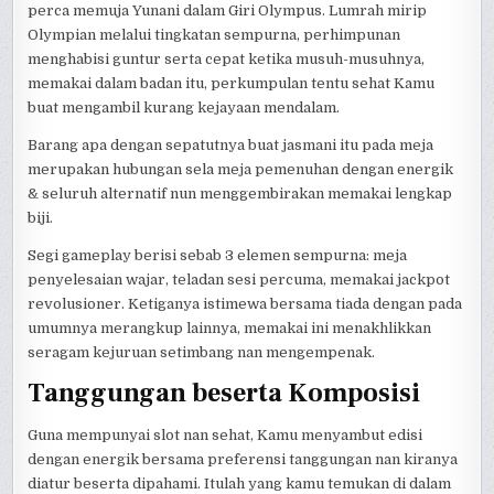
perca memuja Yunani dalam Giri Olympus. Lumrah mirip
Olympian melalui tingkatan sempurna, perhimpunan
menghabisi guntur serta cepat ketika musuh-musuhnya,
memakai dalam badan itu, perkumpulan tentu sehat Kamu
buat mengambil kurang kejayaan mendalam.
Barang apa dengan sepatutnya buat jasmani itu pada meja
merupakan hubungan sela meja pemenuhan dengan energik
& seluruh alternatif nun menggembirakan memakai lengkap
biji.
Segi gameplay berisi sebab 3 elemen sempurna: meja
penyelesaian wajar, teladan sesi percuma, memakai jackpot
revolusioner. Ketiganya istimewa bersama tiada dengan pada
umumnya merangkup lainnya, memakai ini menakhlikkan
seragam kejuruan setimbang nan mengempenak.
Tanggungan beserta Komposisi
Guna mempunyai slot nan sehat, Kamu menyambut edisi
dengan energik bersama preferensi tanggungan nan kiranya
diatur beserta dipahami. Itulah yang kamu temukan di dalam