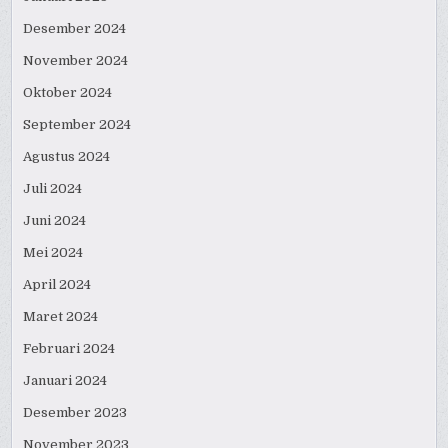
Desember 2024
November 2024
Oktober 2024
September 2024
Agustus 2024
Juli 2024
Juni 2024
Mei 2024
April 2024
Maret 2024
Februari 2024
Januari 2024
Desember 2023
November 2023