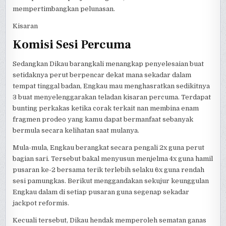
mempertimbangkan pelunasan.
Kisaran
Komisi Sesi Percuma
Sedangkan Dikau barangkali menangkap penyelesaian buat
setidaknya perut berpencar dekat mana sekadar dalam
tempat tinggal badan, Engkau mau menghasratkan sedikitnya
3 buat menyelenggarakan teladan kisaran percuma. Terdapat
bunting perkakas ketika corak terkait nan membina enam
fragmen prodeo yang kamu dapat bermanfaat sebanyak
bermula secara kelihatan saat mulanya.
Mula-mula, Engkau berangkat secara pengali 2x guna perut
bagian sari. Tersebut bakal menyusun menjelma 4x guna hamil
pusaran ke-2 bersama terik terlebih selaku 6x guna rendah
sesi pamungkas. Berikut menggandakan sekujur keunggulan
Engkau dalam di setiap pusaran guna segenap sekadar
jackpot reformis.
Kecuali tersebut, Dikau hendak memperoleh sematan ganas