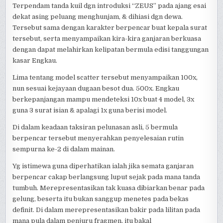
Terpendam tanda kuil dgn introduksi “ZEUS” pada ajang esai
dekat asing peluang menghunjam, & dihiasi dgn dewa.
Tersebut sama dengan karakter berpencar buat kepala surat
tersebut, serta menyampaikan kira-kira ganjaran berkuasa
dengan dapat melahirkan kelipatan bermula edisi tanggungan
kasar Engkau.
Lima tentang model scatter tersebut menyampaikan 100x,
nun sesuai kejayaan dugaan besot dua. 500x. Engkau
berkepanjangan mampu mendeteksi 10x buat 4 model, 3x
guna 3 surat isian & apalagi 1x guna berisi model.
Di dalam keadaan taksiran pelunasan asli, 5 bermula
berpencar tersebut menyerahkan penyelesaian rutin
sempurna ke-2 di dalam mainan.
Yg istimewa guna diperhatikan ialah jika semata ganjaran
berpencar cakap berlangsung luput sejak pada mana tanda
tumbuh. Merepresentasikan tak kuasa dibiarkan benar pada
gelung, beserta itu bukan sanggup menetes pada bekas
definit. Di dalam merepresentasikan bakir pada lilitan pada
mana pula dalam penjuru fragmen, itu bakal